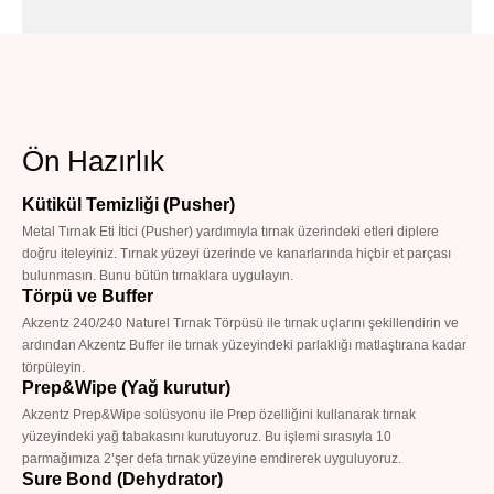
Ön Hazırlık
Kütikül Temizliği (Pusher)
Metal Tırnak Eti İtici (Pusher) yardımıyla tırnak üzerindeki etleri diplere
doğru iteleyiniz. Tırnak yüzeyi üzerinde ve kanarlarında hiçbir et parçası
bulunmasın. Bunu bütün tırnaklara uygulayın.
Törpü ve Buffer
Akzentz 240/240 Naturel Tırnak Törpüsü ile tırnak uçlarını şekillendirin ve
ardından Akzentz Buffer ile tırnak yüzeyindeki parlaklığı matlaştırana kadar
törpüleyin.
Prep&Wipe (Yağ kurutur)
Akzentz Prep&Wipe solüsyonu ile Prep özelliğini kullanarak tırnak
yüzeyindeki yağ tabakasını kurutuyoruz. Bu işlemi sırasıyla 10
parmağımıza 2’şer defa tırnak yüzeyine emdirerek uyguluyoruz.
Sure Bond (Dehydrator)