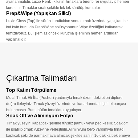
ayarlanmalıdır. Luxio Renk ilk katını tırnaklara birer birer uygulayıp hemen
kurutulur. Tırnaklar sıralı şekilde tek tek sürülüp kurutulur.
Prep&Wipe (Yapışkan Silici)
Luxio Gloss (Top) ile sürüp kuruttuktan sonra tırnak üzerinde yapışkan bir
kat kalır bunu da Prep&Wipe solüsyonunun Wipe özelliğini kullanarak
temizliyoruz. Bu işlem az önceki kurutma işleminin hemen ardından
yapılmalıdır.
Çıkartma Talimatları
Top Katını Törpüleme
1
Metal Tırnak Eti İtici (Pusher) yardımıyla tırnak üzerindeki etleri diplere
doğru iteleyiniz. Tırnak yüzeyi üzerinde ve kanarlarında hiçbir et parçası
bulunmasın. Bunu bütün tırnaklara uygulayın.
Soak Off ve Aliminyum Folyo
2
Tırnak yüzeyini kapatıcak şekilde tüysüz pamuk veya ped kesilir. Soak off
ile ıslatılıp tırnak yüzeyine yerleştirilir. Aliminyum folyo yardımıyla tırnağı
kaplıcak şekilde parmak hava almıcak şekilde sarılır. 10 dakika beklemeye