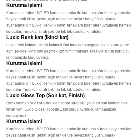
Kurutma işlemi
Kurutma süreleri UV/LED kurutucu lamba ile kurutma süreleri koyu renkler
beyaz dahil 60sn. şeffaf, açık renkler ve beyaz hariç 30sn. olarak
ayarlanmalıdır. Luxio Renk ilk katını tırnaklara birer birer uygulayıp hemen
kurutulur. Tırnaklar sıralı şekilde tek tek sürülüp kurutulur.
Luxio Renk katı (İkinci kat)
Luxio renk katmanı ile ilk katımızı tüm tırnaklara uyguladıktan sonra gene
aynı şekilde ikinci katı geçmek için tüm tırnaklara sırasıyla sürüp kurutucu
lambamızda kurutuyoruz.
Kurutma işlemi
Kurutma süreleri UV/LED kurutucu lamba ile kurutma süreleri koyu renkler
beyaz dahil 60sn. şeffaf, açık renkler ve beyaz hariç 30sn. olarak
ayarlanmalıdır. Luxio Renk ilk katını tırnaklara birer birer uygulayıp hemen
kurutulur. Tırnaklar sıralı şekilde tek tek sürülüp kurutulur.
Luxio Gloss Top (Son kat, Finish)
Renk katmanını 2 kat sürdükten sonra sıradaki işlem en son katmanımız
finish yani Luxio Gloss (Top) ile 1 kat sürüp kurutucu lambamızda
kurutuyoruz.
Kurutma işlemi
Kurutma süreleri UV/LED kurutucu lamba ile kurutma süreleri koyu renkler
beyaz dahil 60sn. şeffaf, açık renkler ve beyaz hariç 30sn. olarak