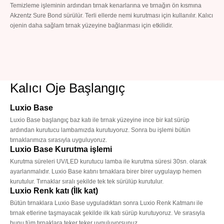
Temizleme işleminin ardından tırnak kenarlarına ve tırnağın ön kısmına
Akzentz Sure Bond sürülür. Terli ellerde nemi kurutması için kullanılır. Kalıcı
ojenin daha sağlam tırnak yüzeyine bağlanması için etkilidir.
Kalıcı Oje Başlangıç
Luxio Base
Luxio Base başlangıç baz katı ile tırnak yüzeyine ince bir kat sürüp
ardından kurutucu lambamızda kurutuyoruz. Sonra bu işlemi bütün
tırnaklarımıza sırasıyla uyguluyoruz.
Luxio Base Kurutma işlemi
Kurutma süreleri UV/LED kurutucu lamba ile kurutma süresi 30sn. olarak
ayarlanmalıdır. Luxio Base katını tırnaklara birer birer uygulayıp hemen
kurutulur. Tırnaklar sıralı şekilde tek tek sürülüp kurutulur.
Luxio Renk katı (İlk kat)
Bütün tırnaklara Luxio Base uyguladıktan sonra Luxio Renk Katmanı ile
tırnak etlerine taşmayacak şekilde ilk katı sürüp kurutuyoruz. Ve sırasıyla
bunu tüm tırnaklara teker teker uyguluyorsunuz.