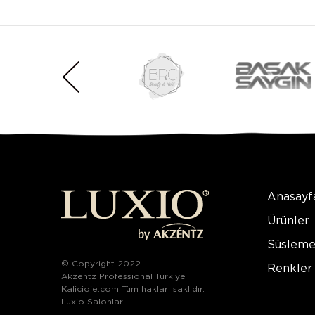
Anasayf
Ürünler
Süsleme
© Copyright 2022
Renkler
Akzentz Professional Türkiye
Kalicioje.com Tüm hakları saklıdır.
Luxio Salonları